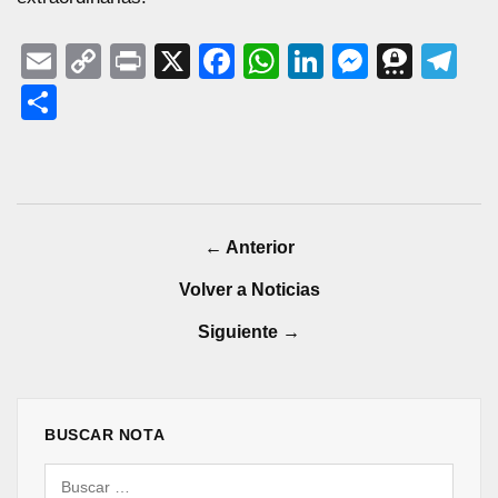
Email
Copy
Print
X
Facebook
WhatsApp
LinkedIn
Messen
Thre
Te
Link
Share
← Anterior
Volver a Noticias
Siguiente →
BUSCAR NOTA
Buscar: