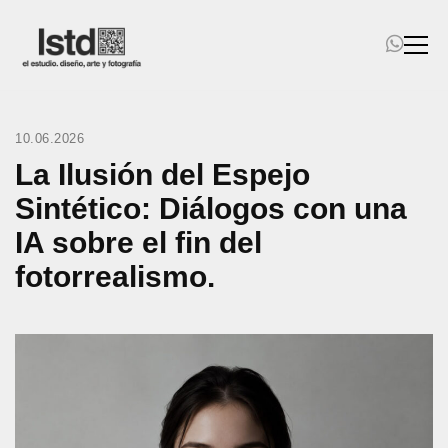
Inicio
Diseño
10.06.2026
La Ilusión del Espejo
Arte
Sintético: Diálogos con una
Fotografía
IA sobre el fin del
Cursos, Talleres y Seminarios
fotorrealismo.
Acervo Territorial
Noticias y novedades
Contactanos