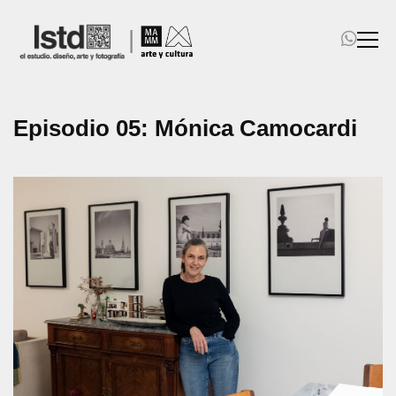
|
Inicio
Diseño
Episodio 05: Mónica Camocardi
Arte
Fotografía
Cursos, Talleres y Seminarios
Acervo Territorial
Noticias y novedades
Contactanos