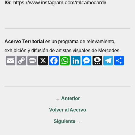
IG:
https://www.instagram.com/mlcamocardi/
Acervo Territorial
es un programa de relevamiento,
exhibición y difusión de artistas visuales de Mercedes.
Email
Copy
Print
X
Facebook
WhatsApp
LinkedIn
Messenger
Threema
Telegr
Shar
Link
← Anterior
Volver al Acervo
Siguiente →