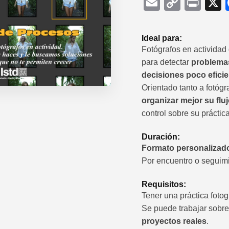
Email
Copy
Prin
Link
Ideal para:
Fotógrafos en actividad
para detectar
problemas
decisiones poco efici
Orientado tanto a fotóg
organizar mejor su fluj
control sobre su práctica
Duración:
Formato personalizad
Por encuentro o seguim
Requisitos:
Tener una práctica fotogr
Se puede trabajar sobr
proyectos reales
.