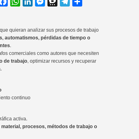
t
X
Facebook
WhatsApp
LinkedIn
Messenger
Threema
Telegram
Share
 que quieran analizar sus procesos de trabajo
, automatismos, pérdidas de tiempo o
entes
.
rafos comerciales como autores que necesiten
o de trabajo
, optimizar recursos y recuperar
.
o
iento continuo
áfica activa.
e
material, procesos, métodos de trabajo o