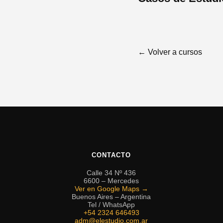
← Volver a cursos
CONTACTO
Calle 34 Nº 436
6600 – Mercedes
Ver en Google Maps →
Buenos Aires – Argentina
Tel / WhatsApp
+54 2324 646493
adm@elestudio.com.ar