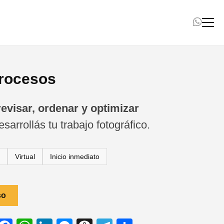
Inicio
Diseño
procesos
Arte
Fotografía
revisar, ordenar y optimizar
sarrollás tu trabajo fotográfico.
Cursos, Talleres y Seminarios
Acervo Territorial
Virtual
Inicio inmediato
Noticias y novedades
Contactanos
so